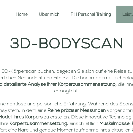
Home
Über mich
RH Personal Training
Leist
3D-BODYSCAN
n 3D-Körperscan buchen, begeben Sie sich auf eine Reise z
perlichen Gesundheit und Fitness. Die hochmoderne Technolog
 detaillierte Analyse Ihrer Körperzusammensetzung,
die Ihn
ermöglicht.
eine nahtlose und persönliche Erfahrung. Während des Scans
system, in dem eine
Reihe präziser Messungen
vorgenomme
odell Ihres Körpers
zu erstellen. Diese innovative Technologie
Ihre
Körperzusammensetzung,
einschließlich
Muskelmasse, K
efert eine klare und genaue Momentaufnahme Ihres aktuellen 