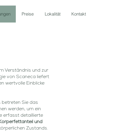
ungen
Preise
Lokalität
Kontakt
um Verständnis und zur
ie von Scaneca liefert
en wertvolle Einblicke
 betreten Sie das
n werden, um ein
 erfasst detaillierte
örperfettanteil und
körperlichen Zustands.