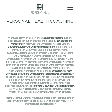
RAPHAELA HEFTI
PERSONAL TRAINING
PERSONAL HEALTH COACHING
Wenn Sie bei mir ein persönliches
Gesundheitscoaching
buchen,
begeben Sie sich auf eine umfassende Reise zu
ganzheitlichem
Wohlbefinden
. Mein Coaching umfasst drei wichtige Säulen:
Bewegung, Ernährung und Stressmanagement
, die alle auf Ihre
individuellen Bedürfnisse und Ziele zugeschnitten sind.
In unseren Coaching-Sitzungen erhalten Sie persönliche Beratung
und Unterstützung, um Ihre körperliche Aktivität, Ihre
Ernährungsgewohnheiten und Ihr Stressniveau zu optimieren. Ganz
gleich, ob Sie Ihre Fitness verbessern, Ihre Ernährungsgewohnheiten
optimieren oder Ihren Stress besser in den Griff bekommen möchten,
ich werde Sie bei jedem Schritt unterstützen und motivieren.
In den Sitzungen erarbeiten wir gemeinsam
Strategien
, um
mehr
Bewegung, gesündere Ernährung und Techniken zum Stressabbau
in
Ihr tägliches Leben einzubeziehen. Von der Festlegung realistischer
Ziele bis hin zur Verfolgung der Fortschritte ist dieser Coaching-
Ansatz darauf ausgerichtet, dauerhafte Veränderungen des
Lebensstils anzuregen, die
langfristig Gesundheit und Vitalität fördern
.
Wenn Sie in ein persönliches Gesundheitscoaching investieren,
investieren Sie in sich selbst und Ihr zukünftiges Wohlbefinden.
Meine Coaching-Sitzungen finden in der Regel am Telefon oder per
Videoanruf statt, damit sie sich bequem und flexibel in Ihren vollen
Terminkalender einfügen lassen.