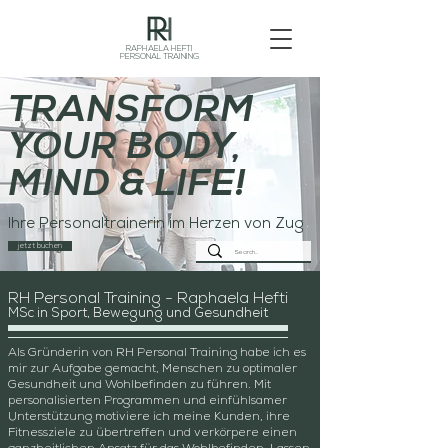
RAPHAELA HEFTI
PERSONAL TRAINING
TRANSFORM
YOUR BODY,
MIND & LIFE!
Ihre Personaltrainerin im Herzen von Zug
jetzt buchen
RH Personal Training - Raphaela Hefti
MSc in Sport, Bewegung und Gesundheit
Als Gründerin von RH Personal Training habe ich es
mir zur Aufgabe gemacht, Menschen zu optimaler
Gesundheit und Wohlbefinden zu führen. Mit
personalisierten Programmen und einfühlsamer
Unterstützung motiviere ich meine Kunden, ihre
Fitnessziele zu übertreffen und verkörpere einen